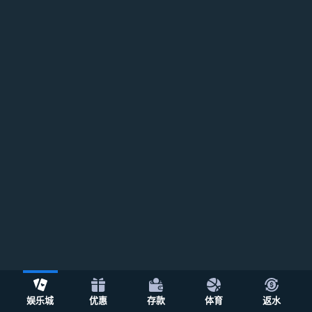
娱乐城
优惠
存款
体育
返水